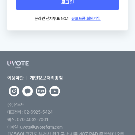
로그인
온라인 전자투표 NO.1
유보트폼 회원가입
이용약관
개인정보처리방침
유
유
유
유
보
보
보
보
트
트
트
트
(주)유보트
인
카
네
유
대표전화 : 02-6925-5424
스
카
이
튜
팩스 : 070-4032-7001
타
오
버
브
이메일 : uvote@uvoteform.com
그
톡
블
[14560] 경기도 부천시 원미구 소사로 487 R&D 종합센터 2층